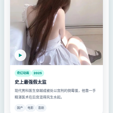
奇幻动画
2025
史上最强假太监
现代男科医生穿越成被处以宫刑的倒霉蛋，他靠一手
精湛医术在后宫混得风生水起。
国产
电影
喜剧