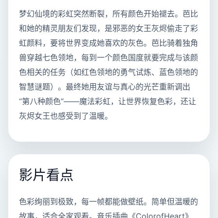
梦幻仙境的彩虹突然断裂，所有颜色开始褪去。芭比
和她的精灵朋友们发现，是邪恶的女王灰烬偷走了彩
虹颜料，要将世界变成她喜欢的灰色。芭比骑着独角
兽穿越七色领地，每到一个颜色国度就要完成与该颜
色相关的任务（如红色领地的勇气试炼、蓝色领地的
智慧谜题）。最终她用友谊与真心的光芒重新调出
“第八种颜色”——魔法彩虹，让世界恢复色彩，还让
灰烬女王也感受到了温暖。
影片看点
色彩绚丽到极致，每一帧都能做壁纸。简单但温暖的
故事，适合全家观看。音乐插曲《ColorofHeart》