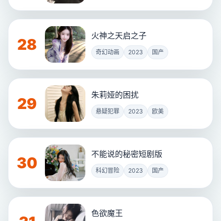
火神之天启之子
28
奇幻动画
2023
国产
朱莉娅的困扰
29
悬疑犯罪
2023
欧美
不能说的秘密短剧版
30
科幻冒险
2023
国产
色欲魔王