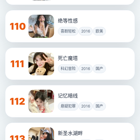
绝等性感
110
喜剧轻松
2016
欧美
死亡魔塔
111
科幻冒险
2016
国产
记忆暗线
112
悬疑犯罪
2016
国产
新圣水湖畔
113