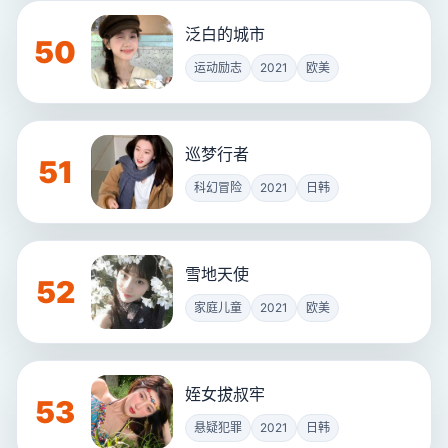
泛白的城市
50
运动励志
2021
欧美
巡梦行者
51
科幻冒险
2021
日韩
雪地天使
52
家庭儿童
2021
欧美
姪女拔叔牢
53
悬疑犯罪
2021
日韩