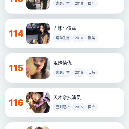
家庭儿童
2016
国产
吉娜与汉兹
114
运动励志
2016
欧美
姐妹情仇
115
家庭儿童
2015
日韩
天才杂技演员
116
喜剧轻松
2015
国产