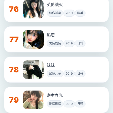
英伦战火
76
动作战争
2019
欧美
热恋
77
爱情剧情
2019
日韩
妹妹
78
家庭儿童
2019
日韩
密室春光
79
爱情剧情
2019
日韩