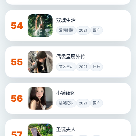
双城生活
54
爱情剧情
2021
国产
偶像星愿外传
55
文艺生活
2021
日韩
小镇缉凶
56
悬疑犯罪
2021
国产
圣诞夫人
57