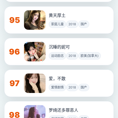
黄天厚土
95
家庭儿童
2018
国产
沉睡的妮可
96
运动励志
2018
欧美(加拿大)
爱，不散
97
爱情剧情
2018
国产
罗绮还多罪恶人
98