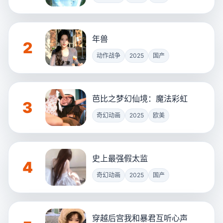
年兽
2
动作战争
2025
国产
芭比之梦幻仙境：魔法彩虹
3
奇幻动画
2025
欧美
史上最强假太监
4
奇幻动画
2025
国产
穿越后宫我和暴君互听心声