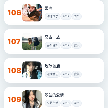
菜鸟
106
动作战争
2017
国产
恶毒一族
107
喜剧轻松
2017
欧美
玫瑰舞后
108
运动励志
2017
欧美
翠兰的爱情
109
文艺生活
2016
国产