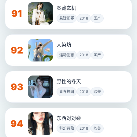
案藏玄机
91
悬疑犯罪
2018
国产
大染坊
92
运动励志
2018
国产
野性的冬天
93
青春校园
2018
欧美
东西对对碰
94
科幻冒险
2018
欧美