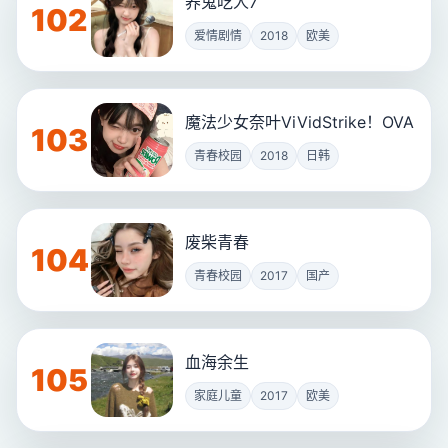
养鬼吃人7
102
爱情剧情
2018
欧美
魔法少女奈叶ViVidStrike！OVA
103
青春校园
2018
日韩
废柴青春
104
青春校园
2017
国产
血海余生
105
家庭儿童
2017
欧美