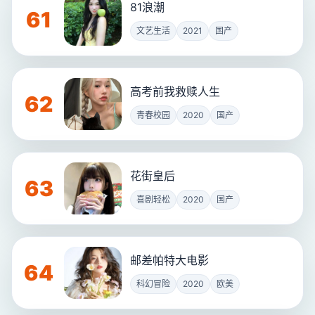
81浪潮
61
文艺生活
2021
国产
高考前我救赎人生
62
青春校园
2020
国产
花街皇后
63
喜剧轻松
2020
国产
邮差帕特大电影
64
科幻冒险
2020
欧美