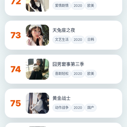
72
爱情剧情
2020
欧美
天兔座之夜
73
文艺生活
2020
日韩
囧男窘事第三季
74
喜剧轻松
2020
欧美
黄金战士
75
动作战争
2020
国产