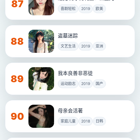
87
喜剧轻松
2019
欧美
盗墓迷踪
88
文艺生活
2019
亚洲
我本良善非恶徒
89
运动励志
2019
国产
母亲会活著
90
家庭儿童
2018
日韩