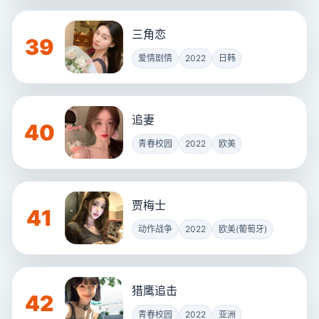
三角恋
39
爱情剧情
2022
日韩
追妻
40
青春校园
2022
欧美
贾梅士
41
动作战争
2022
欧美(葡萄牙)
猎鹰追击
42
青春校园
2022
亚洲