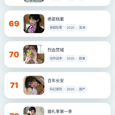
绝密档案
69
悬疑犯罪
2020
亚洲
烈血焚城
70
动作战争
2020
欧美
百年长安
71
科幻冒险
2020
国产
婚礼季第一季