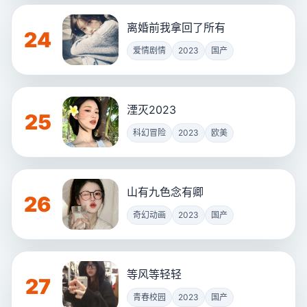
离婚前我拿回了所有
24
爱情剧情
2023
国产
湮灭2023
25
科幻冒险
2023
欧美
山有九色念有卿
26
奇幻动画
2023
国产
等风等轻轻
27
青春校园
2023
国产