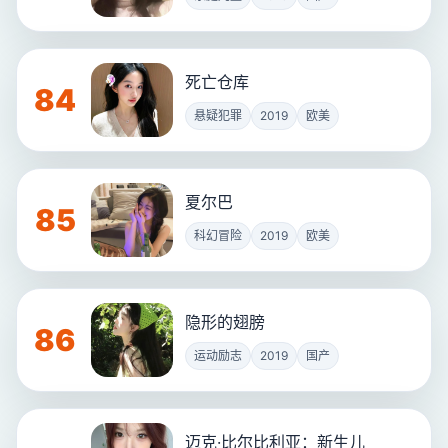
死亡仓库
84
悬疑犯罪
2019
欧美
夏尔巴
85
科幻冒险
2019
欧美
隐形的翅膀
86
运动励志
2019
国产
迈克·比尔比利亚：新生儿