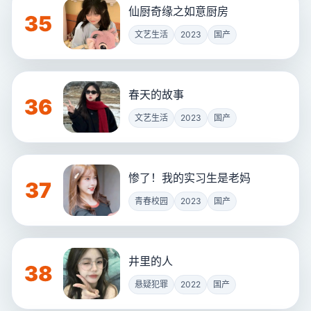
仙厨奇缘之如意厨房
35
文艺生活
2023
国产
春天的故事
36
文艺生活
2023
国产
惨了！我的实习生是老妈
37
青春校园
2023
国产
井里的人
38
悬疑犯罪
2022
国产