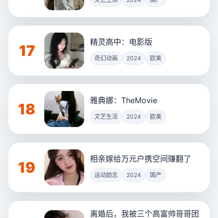
精灵高中：电影版
17
奇幻动画
2024
欧美
雅典娜：TheMovie
18
文艺生活
2024
欧美
相亲嫁给万元户携空间赚翻了
19
运动励志
2024
国产
离婚后，我被三个高富帅哥哥团