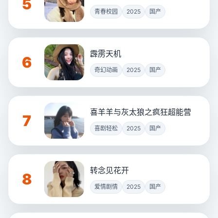
5
青春校园
2025
国产
霹雳天机
6
奇幻动画
2025
国产
喜羊羊与灰太狼之疯狂超能营
7
喜剧轻松
2025
国产
转念见花开
8
爱情剧情
2025
国产