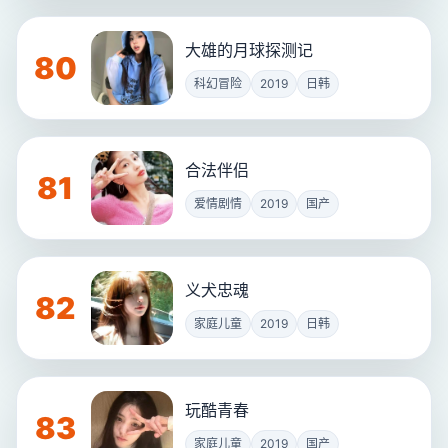
大雄的月球探测记
80
科幻冒险
2019
日韩
合法伴侣
81
爱情剧情
2019
国产
义犬忠魂
82
家庭儿童
2019
日韩
玩酷青春
83
家庭儿童
2019
国产