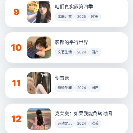
咱们真实熊第四季
9
家庭儿童
2025
欧美
影都的平行世界
10
文艺生活
2024
国产
朝雪录
11
悬疑犯罪
2024
国产
克莱奥：如果我能倒转时间
12
运动励志
2024
欧美