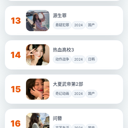
源生罪
13
悬疑犯罪
2024
国产
热血高校3
14
动作战争
2024
日韩
大夏武帝第2部
15
奇幻动画
2024
国产
问簪
16
文艺生活
2024
国产