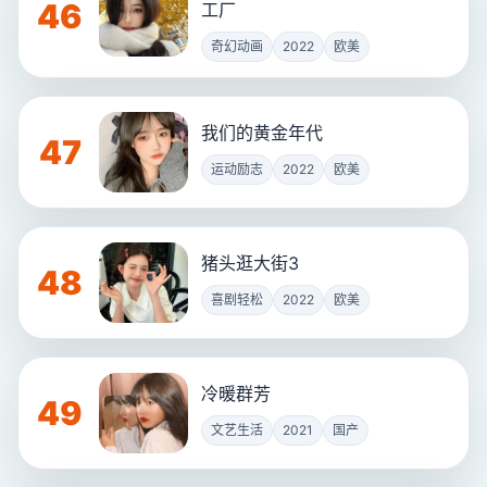
46
工厂
奇幻动画
2022
欧美
我们的黄金年代
47
运动励志
2022
欧美
猪头逛大街3
48
喜剧轻松
2022
欧美
冷暖群芳
49
文艺生活
2021
国产