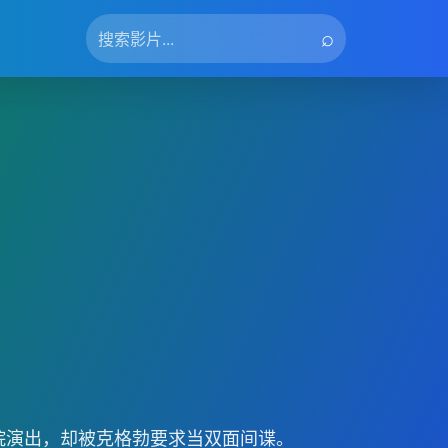
⌕
院演出，却被克格勃要求当双面间谍。