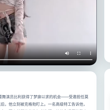
芭蕾舞演员比利获得了梦寐以求的机会——受邀担任莫
联后，他立刻被克格勃盯上。一名高级特工告诉他，