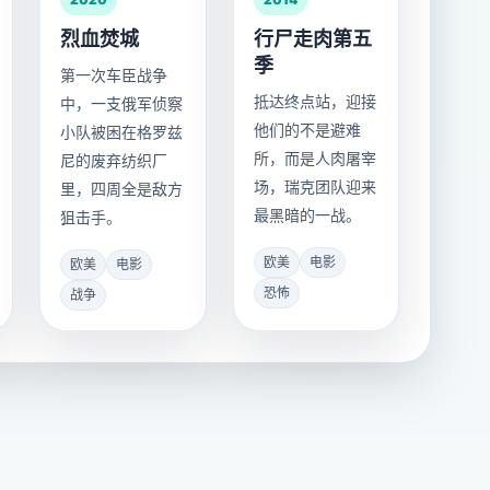
烈血焚城
行尸走肉第五
季
第一次车臣战争
抵达终点站，迎接
中，一支俄军侦察
他们的不是避难
小队被困在格罗兹
所，而是人肉屠宰
尼的废弃纺织厂
场，瑞克团队迎来
里，四周全是敌方
最黑暗的一战。
狙击手。
欧美
电影
欧美
电影
恐怖
战争