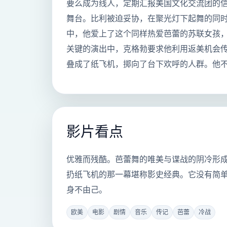
要么成为线人，定期汇报美国文化交流团的
舞台。比利被迫妥协，在聚光灯下起舞的同
中，他爱上了这个同样热爱芭蕾的苏联女孩
关键的演出中，克格勃要求他利用返美机会
叠成了纸飞机，掷向了台下欢呼的人群。他
影片看点
优雅而残酷。芭蕾舞的唯美与谍战的阴冷形
扔纸飞机的那一幕堪称影史经典。它没有简
身不由己。
欧美
电影
剧情
音乐
传记
芭蕾
冷战