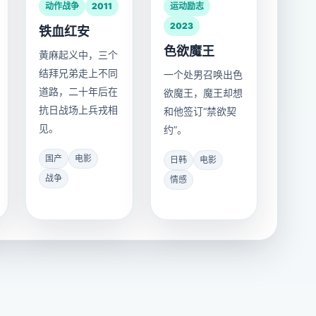
动作战争
2011
运动励志
2023
铁血红安
色欲魔王
黄麻起义中，三个
结拜兄弟走上不同
一个处男召唤出色
道路，二十年后在
欲魔王，魔王却想
抗日战场上兵戎相
和他签订“禁欲契
见。
约”。
国产
电影
日韩
电影
战争
情感