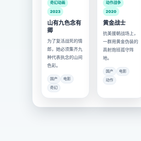
奇幻动画
动作战争
2023
2020
山有九色念有
黄金战士
卿
抗美援朝战场上，
为了复活战死的情
一群用黄金伪装的
郎，她必须集齐九
高射炮班孤守阵
种代表执念的山间
地。
色彩。
国产
电影
国产
电影
动作
奇幻