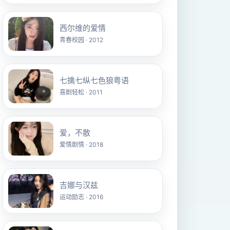
西尔维的爱情
青春校园 · 2012
七擒七纵七色狼粤语
喜剧轻松 · 2011
爱，不散
爱情剧情 · 2018
吉娜与汉兹
运动励志 · 2016