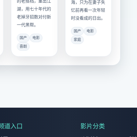
的老搭档，重出江
海，只为在妻子失
湖，用七十年代的
忆前再看一次年轻
老掉牙招数对付新
时没看成的日出。
一代黑帮。
国产
电影
国产
电影
家庭
喜剧
频道入口
影片分类