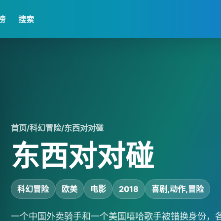
榜
搜索
首页
/
科幻冒险
/
东西对对碰
东西对对碰
科幻冒险
欧美
电影
2018
喜剧,动作,冒险
一个中国外卖骑手和一个美国嘻哈歌手被错换身份，