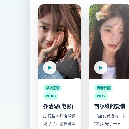
悬疑犯罪
青春校园
2008
2012
乔治湖(电影)
西尔维的爱情
度假胜地乔治湖频
书店女老板为一句
现浮尸，警长调查
“等我”守了十五