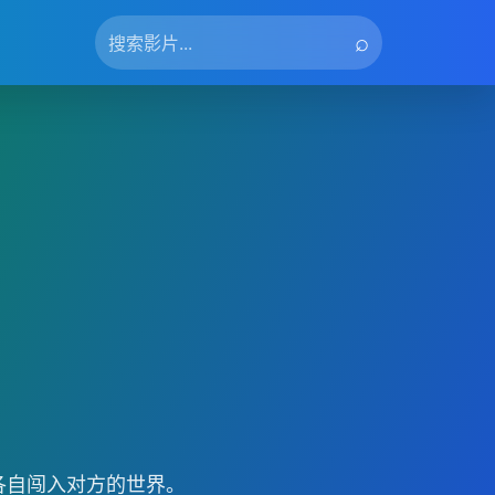
⌕
各自闯入对方的世界。