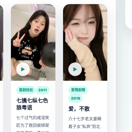
喜剧轻松
2011
爱情剧情
2018
七擒七纵七色
狼粤语
爱，不散
七个过气的咸湿笑
六十七岁老夫妻瞒
匠为了救回被绑架
着子女“私奔”到北