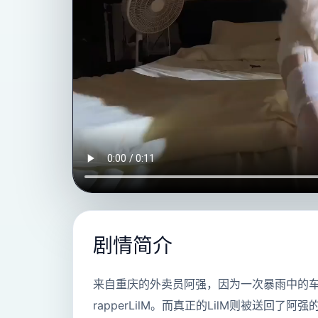
剧情简介
来自重庆的外卖员阿强，因为一次暴雨中的
rapperLilM。而真正的LilM则被送回