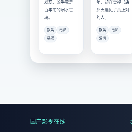
发现，凶手竟是一
年，却在卖掉书店
百年前的溺水亡
那天遇见了真正对
魂。
的人。
欧美
电影
欧美
电影
悬疑
爱情
国产影视在线