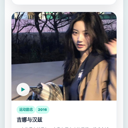
运动励志
2016
吉娜与汉兹