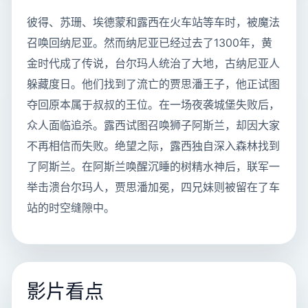
彼得、苏珊、埃德蒙和露西在火车站等车时，被魔法
召唤回纳尼亚。然而纳尼亚已经过去了1300年，黄
金时代成了传说，台尔玛人统治了大地，古纳尼亚人
躲藏度日。他们找到了流亡的贾思潘王子，他正试图
夺回原本属于叔叔的王位。在一场夜袭城堡失败后，
众人面临追杀。露西试图召唤狮子阿斯兰，却因大家
不再相信而失败。绝望之际，露西独自深入森林找到
了阿斯兰。在阿斯兰唤醒沉睡的树精水神后，联军一
举击溃台尔玛人，贾思潘加冕，四兄妹则被留在了车
站的时空缝隙中。
影片看点