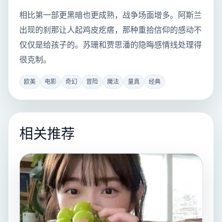
相比第一部更黑暗也更成熟，战争场面增多。阿斯兰
出现的刹那让人起鸡皮疙瘩，那种重拾信仰的感动不
仅仅是给孩子的。苏珊和贾思潘的隐晦感情线处理得
很克制。
欧美
电影
奇幻
冒险
魔法
童真
经典
相关推荐