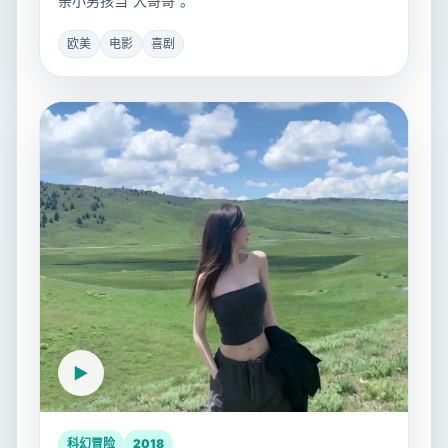
亲小男孩当“大哥哥”。
欧美
电影
喜剧
科幻冒险
2018