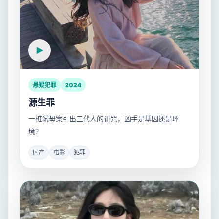
悬疑犯罪
2024
源生罪
一桩弑母案引出三代人的诅咒，凶手是基因还是环
境？
国产
电影
犯罪