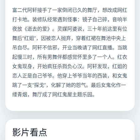
富二代阿轩接手了一家倒闭已久的舞厅，想改成网红
打卡地。装修队经常遇到怪事：镜子自己碎，音响半
夜放《逝去的爱》。灵媒阿婆说，三十年前这里有位
舞后“红姐”，因被恋人抛弃，穿着红裙在舞池中央上
吊自尽。阿轩不信邪，开业当晚请了网红直播。当跳
起慢三时，所有男舞伴都感觉怀里多了一个人。红衣
女鬼现身，开始疯狂杀戮负心汉。阿轩发现，红姐的
恋人正是自己爷爷。他穿上爷爷当年的西装，和女鬼
跳了一支“探戈”，化解了她的怨气。最后女鬼化作一
缕青烟，舞厅成了网红鬼屋主题乐园。
影片看点