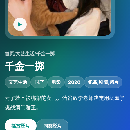
首页
/
文艺生活
/
千金一掷
千金一掷
文艺生活
国产
电影
2020
犯罪,剧情,赌片
为了救回被绑架的女儿，清贫数学老师决定用概率学
挑战澳门赌王。
播放影片
同类影片