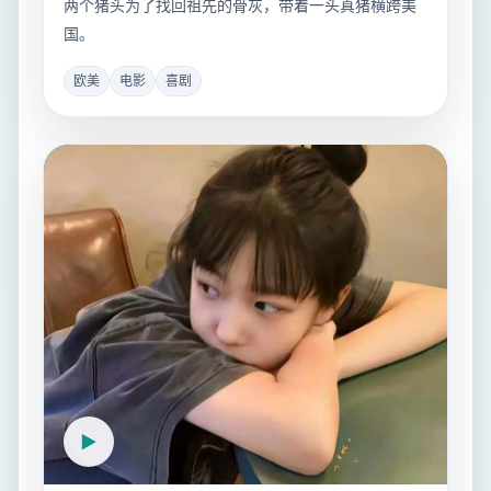
两个猪头为了找回祖先的骨灰，带着一头真猪横跨美
国。
欧美
电影
喜剧