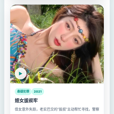
悬疑犯罪
2021
姪女拔叔牢
侄女意外失踪，老实巴交的“拔叔”主动帮忙寻找，警察