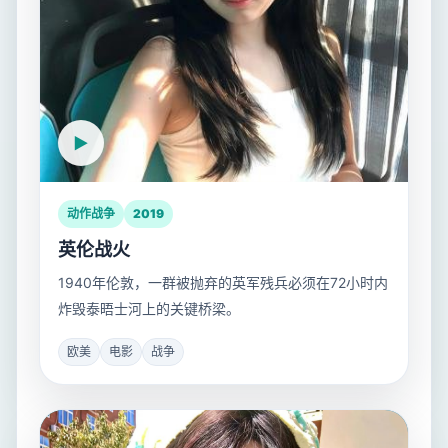
动作战争
2019
英伦战火
1940年伦敦，一群被抛弃的英军残兵必须在72小时内
炸毁泰晤士河上的关键桥梁。
欧美
电影
战争