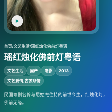
首页
/
文艺生活
/
瑶红烛化佛前灯粤语
瑶红烛化佛前灯粤语
文艺生活
国产
电影
2013
文艺爱情,古装悲情
民国粤剧名伶与尼姑庵住持的前世今生，红烛化灯，
佛前无缘。