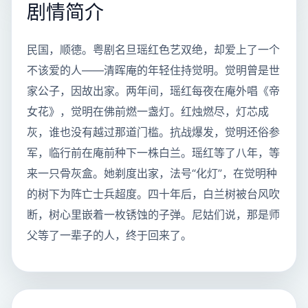
剧情简介
民国，顺德。粤剧名旦瑶红色艺双绝，却爱上了一个
不该爱的人——清晖庵的年轻住持觉明。觉明曾是世
家公子，因故出家。两年间，瑶红每夜在庵外唱《帝
女花》，觉明在佛前燃一盏灯。红烛燃尽，灯芯成
灰，谁也没有越过那道门槛。抗战爆发，觉明还俗参
军，临行前在庵前种下一株白兰。瑶红等了八年，等
来一只骨灰盒。她剃度出家，法号“化灯”，在觉明种
的树下为阵亡士兵超度。四十年后，白兰树被台风吹
断，树心里嵌着一枚锈蚀的子弹。尼姑们说，那是师
父等了一辈子的人，终于回来了。