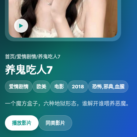
首页
/
爱情剧情
/
养鬼吃人7
养鬼吃人7
爱情剧情
欧美
电影
2018
恐怖,邪典,血腥
一个魔方盒子，六种地狱形态，谁解开谁喂养恶魔。
播放影片
同类影片