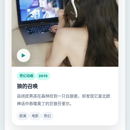
奇幻动画
2015
狼的召唤
自闭症男孩在森林捡到一只白狼崽，却发现它是北欧
神话中吞噬奥丁的巨狼芬里尔。
欧美
电影
奇幻