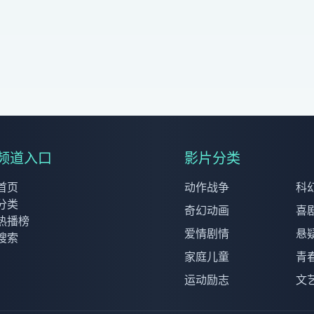
频道入口
影片分类
首页
动作战争
科
分类
奇幻动画
喜
热播榜
爱情剧情
悬
搜索
家庭儿童
青
运动励志
文